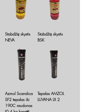
Stabdžių skystis
Stabdžių skystis
NEVA
BSK
Azmol Scandica
Tepalas AMZOL
SF2 tepalas iki
LUVANA LX 2
190C raudonas
(0,4 kg kasetė)