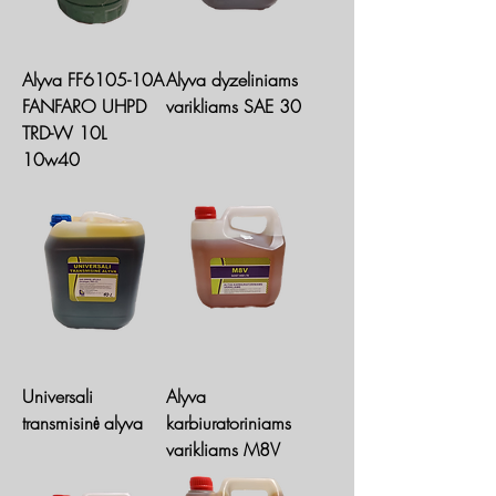
Alyva FF6105-10A
Alyva dyzeliniams
FANFARO UHPD
varikliams SAE 30
TRD-W 10L
10w40
Universali
Alyva
transmisinė alyva
karbiuratoriniams
varikliams M8V