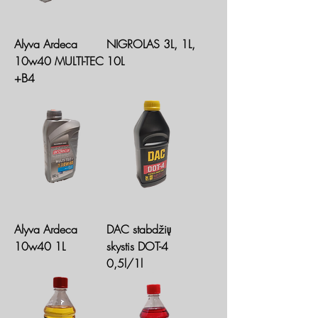
Alyva Ardeca
NIGROLAS 3L, 1L,
10w40 MULTI-TEC
10L
+B4
Alyva Ardeca
DAC stabdžių
10w40 1L
skystis DOT-4
0,5l/1l