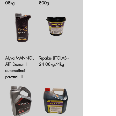
08kg
800g
Alyva MANNOL
Tepalas LITOLAS -
ATF Dexron II
24 08kg/4kg
automatinei
pavarai 1L