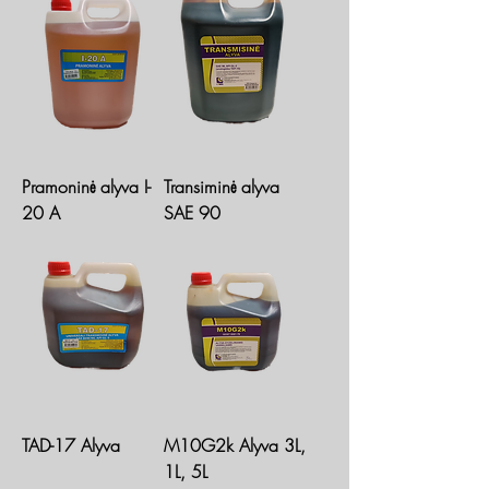
Pramoninė alyva I-
Transiminė alyva
20 A
SAE 90
TAD-17 Alyva
M10G2k Alyva 3L,
1L, 5L