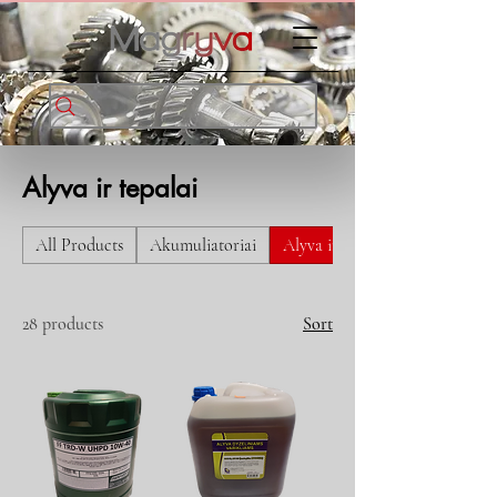
Alyva ir tepalai
All Products
Akumuliatoriai
Alyva ir tepalai
28 products
Sort