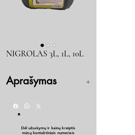
NIGROLAS 3L, 1L, 10L
Aprašymas
Transmisinė alyva, skirta traktorių, žemės ūkio
technikos krumpliaratiniams perdavimams ir
pramoninių įrenginių tepimui: reduktoriams,
didelių gabaritų krumpliaratiniams perdavimams.
Dėl užsakymų ir kainų kreiptis
mūsų kontaktiniais numeriais