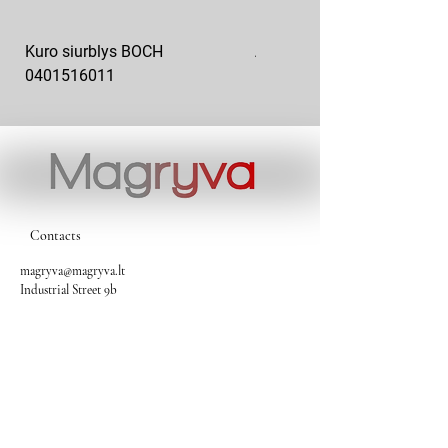
Kuro siurblys BOCH
Aukšto slėgio kuro siurblys
0401516011
10x10-03
Contacts
magryva@magryva.lt
Industrial Street 9b
Siauliai
Phone:
(0-41) 540733
Mobile phone:
+37069958583
+37069927817
+37068526484