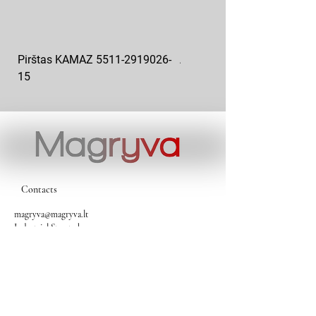
Pirštas KAMAZ 5511-2919026-
Aukšto slėgio kuro siurblys
15
KAMAZ 337.1111005-20
Contacts
magryva@magryva.lt
Industrial Street 9b
Siauliai
Phone:
(0-41) 540733
Mobile phone:
+37069958583
+37069927817
+37068526484