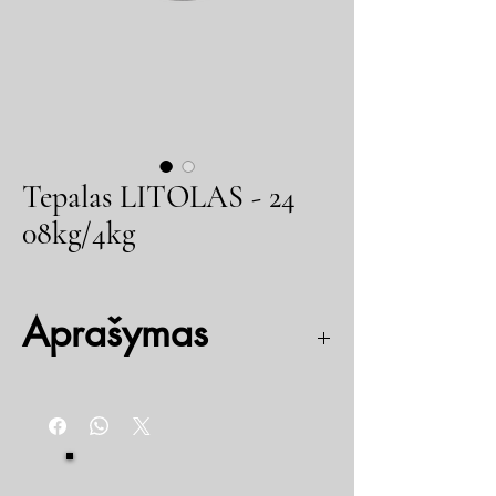
Tepalas LITOLAS - 24
08kg/4kg
Aprašymas
Naudojamas visų tipų labai apkrautiems guoliams,
krumpliaratinėms pavaroms, rutulinėms traukėms
tepti, ir kitiems padidintos trinties mazgams
tepti. Tepalas yra atsparus mechaninėms
apkrovoms ir cheminiam poveikiui.