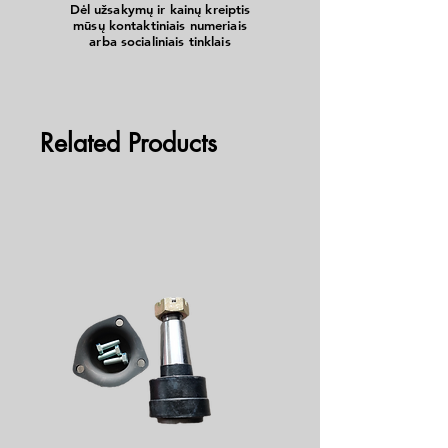
Dėl užsakymų ir kainų kreiptis
mūsų kontaktiniais numeriais
arba socialiniais tinklais
Related Products