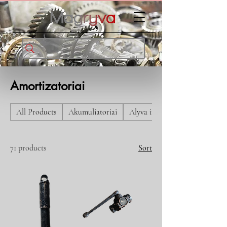
Amortizatoriai
All Products
Akumuliatoriai
Alyva ir tepalai
71 products
Sort