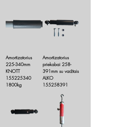
Amortizatorius
Amortizatorius
225-340mm
priekabai 258-
KNOTT
391mm su varžtais
155225340
ALKO
1800kg
155258391