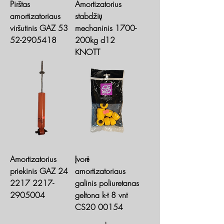
Pirštas
Amortizatorius
amortizatoriaus
stabdžių
viršutinis GAZ 53
mechaninis 1700-
52-2905418
200kg d12
KNOTT
Amortizatorius
Įvorė
priekinis GAZ 24
amortizatoriaus
2217 2217-
galinis poliuretanas
2905004
geltona k-t 8 vnt
CS20 00154