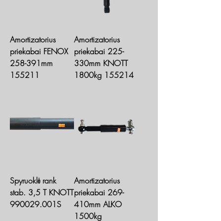
Amortizatorius
Amortizatorius
priekabai FENOX
priekabai 225-
258-391mm
330mm KNOTT
155211
1800kg 155214
Spyruoklė rank
Amortizatorius
stab. 3,5 T KNOTT
priekabai 269-
990029.001S
410mm ALKO
1500kg