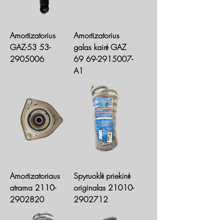
Amortizatorius
Amortizatorius
GAZ-53 53-
galas kairė GAZ
2905006
69 69-2915007-
A1
Amortizatoriaus
Spyruoklė priekinė
atrama 2110-
originalas 21010-
2902820
2902712