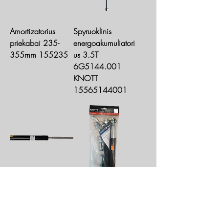
Amortizatorius
Spyruoklinis
priekabai 235-
energoakumuliatori
355mm 155235
us 3.5T
6G5144.001
KNOTT
15565144001
Pakėlėjas
Amortizatorius ašiai
310x175mm
37821.09S
155821