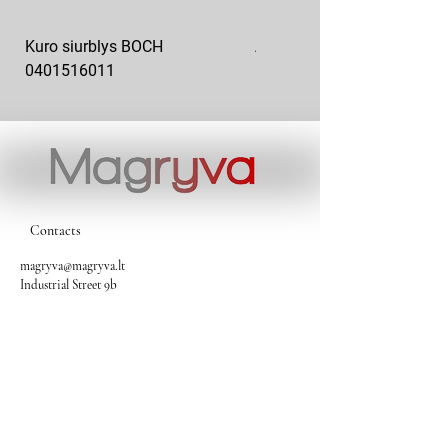
Kuro siurblys BOCH
Aukšto slėgio kuro siurblys
0401516011
10x10-03
Contacts
magryva@magryva.lt
Industrial Street 9b
Siauliai
Phone:
(0-41) 540733
Mobile phone:
+37069958583
+37069927817
+37068526484