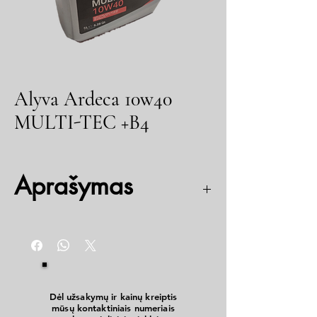
Alyva Ardeca 10w40
MULTI-TEC +B4
Aprašymas
ACEA: A3B4
API: SL/CF
MB 229.1
VW 501 01 / 505 00
RN 0700/0710
Dėl užsakymų ir kainų kreiptis
mūsų kontaktiniais numeriais