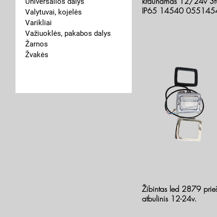
kraunamas 12/24v 3fu
Universalios dalys
IP65 14540 055145
Valytuvai, kojelės
Varikliai
Važiuoklės, pakabos dalys
Žarnos
Žvakės
Žibintas led 2879 prie
atbulinis 12-24v.