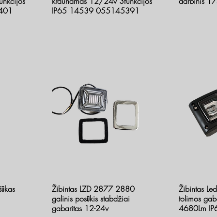
nkcijos
kraunamas 12/24v 3funkcijos
darbinis 1
401
IP65 14539 055145391
šūkas
Žibintas LZD 2877 2880
Žibintas Led
galinis posūkis stabdžiai
tolimos ga
gabaritas 12-24v
4680Lm I