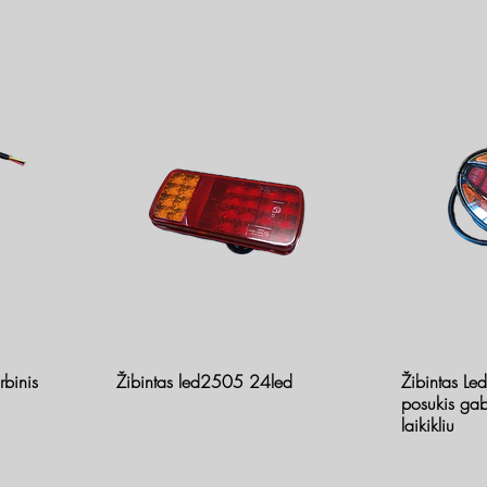
binis
Žibintas led2505 24led
Žibintas Le
posukis gab
laikikliu