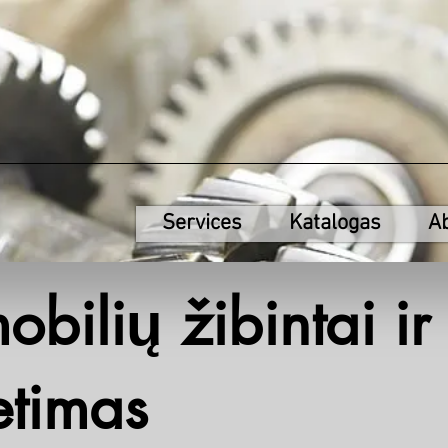
Services
Katalogas
A
bilių žibintai ir
etimas