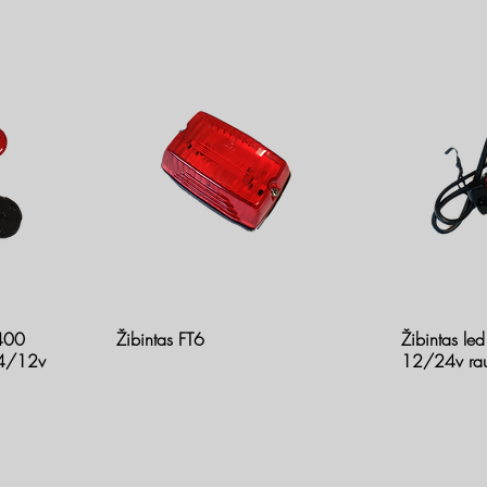
400
Žibintas FT6
Žibintas led
24/12v
12/24v ra