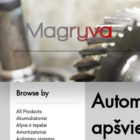
Browse by
Automo
All Products
apšvi
Akumuliatoriai
Alyva ir tepalai
Amortizatoriai
Aušinimo sistema