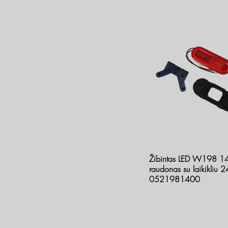
Žibintas LED W198 1
raudonas su laikikliu 
0521981400