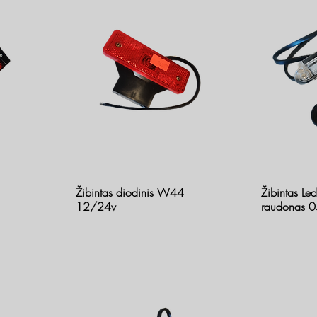
Žibintas diodinis W44
Žibintas L
12/24v
raudonas 