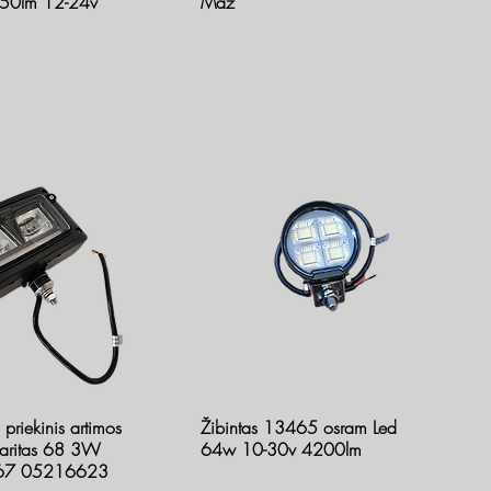
750lm 12-24v
Maz
 priekinis artimos
Žibintas 13465 osram Led
baritas 68 3W
64w 10-30v 4200lm
P67 05216623