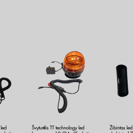
 led
Švyturėlis TT technology led
Žibintas l