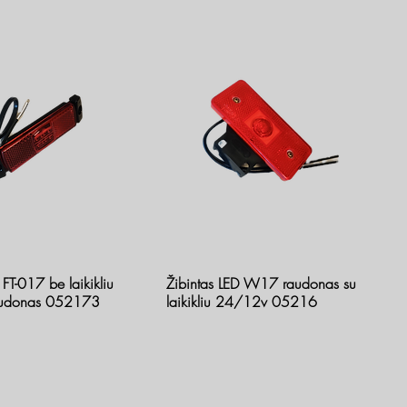
 FT-017 be laikikliu
Žibintas LED W17 raudonas su
udonas 052173
laikikliu 24/12v 05216