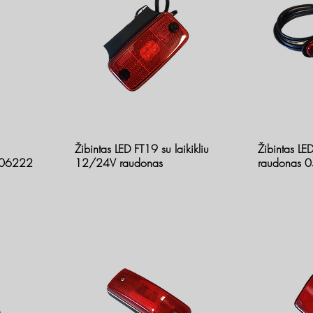
Žibintas LED FT19 su laikikliu
Žibintas L
206222
12/24V raudonas
raudonas 