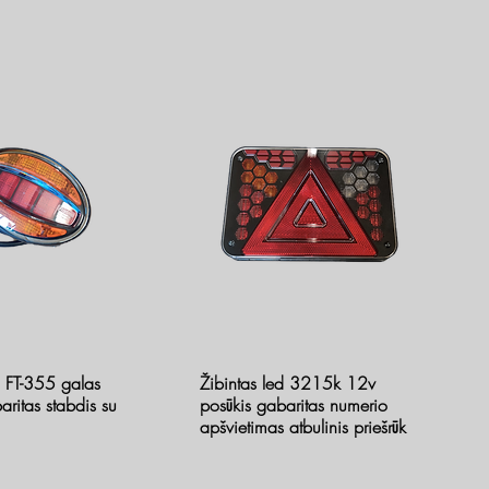
d FT-355 galas
Žibintas led 3215k 12v
aritas stabdis su
posūkis gabaritas numerio
apšvietimas atbulinis priešrūk