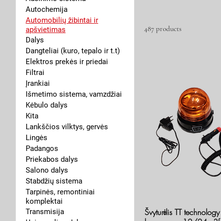
Autochemija
Automobilių žibintai ir
487 products
apšvietimas
Dalys
Dangteliai (kuro, tepalo ir t.t)
Elektros prekės ir priedai
Filtrai
Įrankiai
Išmetimo sistema, vamzdžiai
Kėbulo dalys
Kita
Lankščios vilktys, gervės
Lingės
Padangos
Priekabos dalys
Salono dalys
Stabdžių sistema
Tarpinės, remontiniai
komplektai
Švyturėlis TT technology
Transmisija