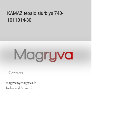
KAMAZ tepalo siurblys 740-
VAZ pečiuko ventiliatoriaus
1011014-30
sparnuotė 2108-8101130
Contacts
magryva@magryva.lt
Industrial Street 9b
Siauliai
Phone:
(0-41) 540733
Mobile phone:
+37069958583
+37069927817
+37068526484