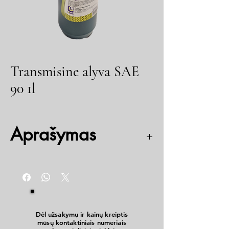
Transmisine alyva SAE
90 1l
Aprašymas
SAE 90, API GL-2 (analogiška TEP-15)
Dėl užsakymų ir kainų kreiptis
mūsų kontaktiniais numeriais