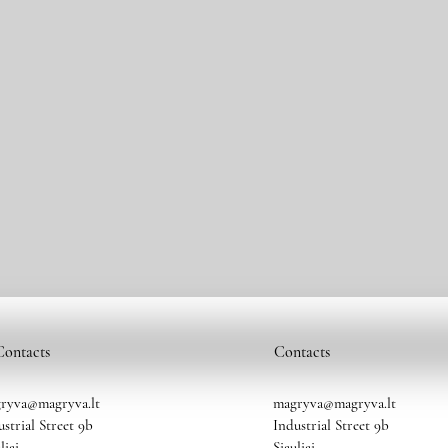
Contacts
Contacts
ryva@magryva.lt
magryva@magryva.lt
ustrial Street 9b
Industrial Street 9b
liai
Siauliai