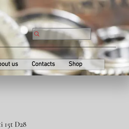
bout us
Contacts
Shop
ti 15t D28