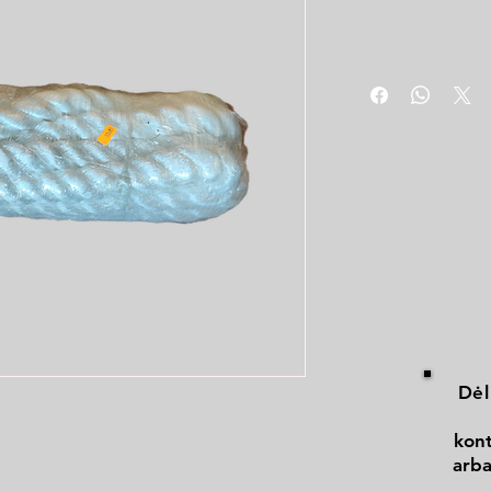
Dėl
kont
arba