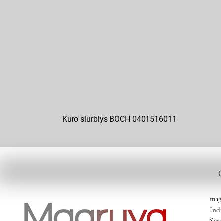
Kuro siurblys BOCH 0401516011
mag
Ind
Siau