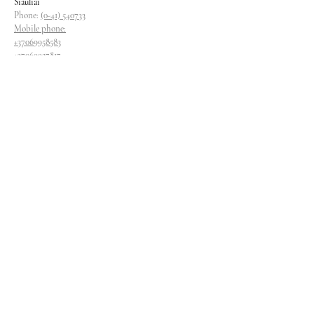
Siauliai
Phone:
(0-41) 540733
Mobile phone:
+37069958583
+37069927817
+37068526484
Contacts
magryva@magryva.lt
Industrial Street 9b
Siauliai
Phone:
(0-41) 540733
Mobile phone:
+37069958583
+37069927817
+37068526484
Follow us