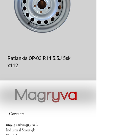
Ratlankis OP-03 R14 5.5J 5sk
Ratlankis op-04 R13 4.5J
x112
5sk*112
Contacts
magryva@magryva.lt
Industrial Street 9b