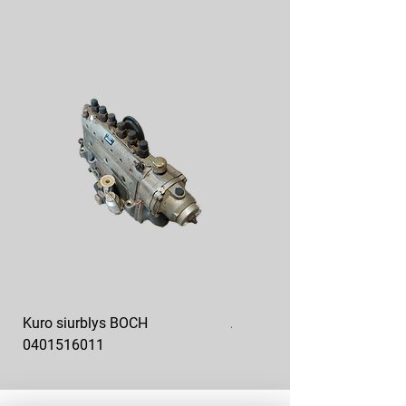
Kuro siurblys BOCH
Aukšto slėgio kuro siurblys
0401516011
10x10-03