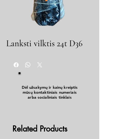
Lanksti vilktis 24t D36
Dėl užsakymų ir kainų kreiptis
mūsų kontaktiniais numeriais
arba socialiniais tinklais
Related Products