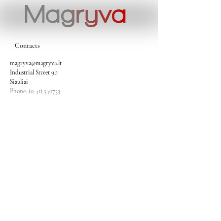
Contacts
magryva@magryva.lt
Industrial Street 9b
Siauliai
Phone:
(0-41) 540733
Mobile phone:
+37069958583
+37069927817
+37068526484
Contacts
magryva@magryva.lt
Industrial Street 9b
Siauliai