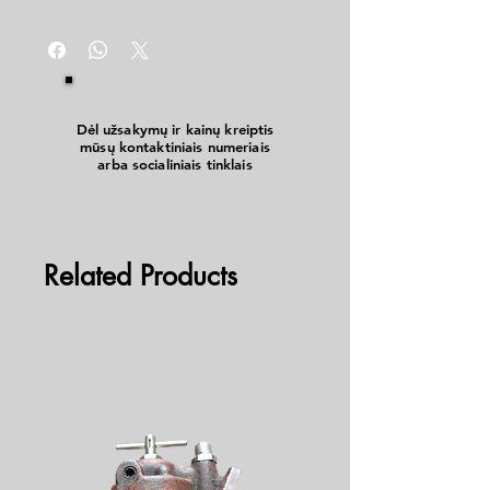
Dėl užsakymų ir kainų kreiptis
mūsų kontaktiniais numeriais
arba socialiniais tinklais
Related Products