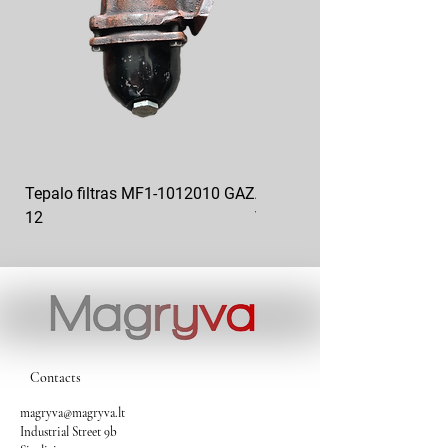
Tepalo filtras MF1-1012010 GAZ
Alyvos filtro korpusas GAZ
12
Volga 31029 24-1017010-0
Contacts
magryva@magryva.lt
Industrial Street 9b