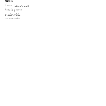
Siauliai
Phone:
(0-41) 540733
Mobile phone:
+37069958583
+37069927817
+37068526484
Contacts
magryva@magryva.lt
Industrial Street 9b
Siauliai
Phone:
(0-41) 540733
Mobile phone:
+37069958583
+37069927817
+37068526484
Follow us