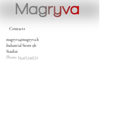
Contacts
magryva@magryva.lt
Industrial Street 9b
Siauliai
Phone:
(0-41) 540733
Mobile phone:
+37069958583
+37069927817
+37068526484
Contacts
magryva@magryva.lt
Industrial Street 9b
Siauliai