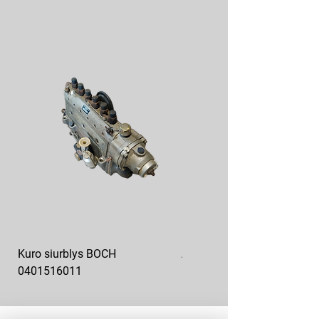
Kuro siurblys BOCH
Aukšto slėgio kuro siurblys
0401516011
10x10-03