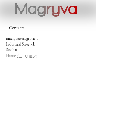
Contacts
magryva@magryva.lt
Industrial Street 9b
Siauliai
Phone:
(0-41) 540733
Mobile phone:
+37069958583
+37069927817
+37068526484
Contacts
magryva@magryva.lt
Industrial Street 9b
Siauliai