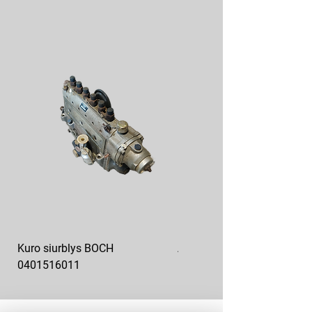
Kuro siurblys BOCH
Aukšto slėgio kuro siurblys
0401516011
10x10-03