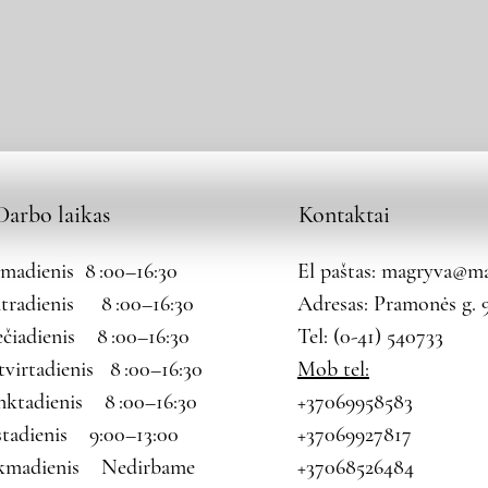
Darbo laikas
Kontaktai
rmadienis 8 :00–16:30
El paštas:
magryva@mag
tradienis 8 :00–16:30
Adresas: Pramonės g. 9
ečiadienis 8 :00–16:30
Tel: (0-41) 540733
tvirtadienis 8 :00–16:30
Mob tel:
nktadienis 8 :00–16:30
+37069958583
štadienis 9:00–13:00
+37069927817
kmadienis Nedirbame
+37068526484