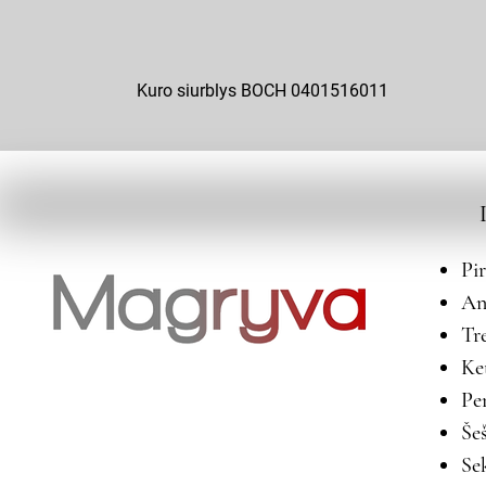
Kuro siurblys BOCH 0401516011
Pi
An
Tr
Ke
Pe
Še
Se