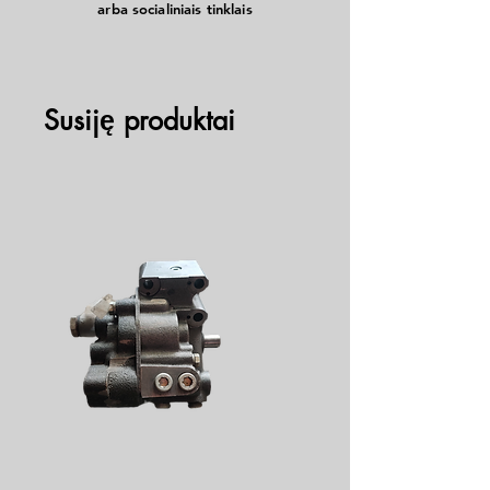
arba socialiniais tinklais
Galia: Iš pradžių buvo įvertinta 8 arklio galių.
Paskirtis: Sukurta įvairioms reikmėms,
įskaitant generatorių, siurblių ir net laivų
maitinimą.
Susiję produktai