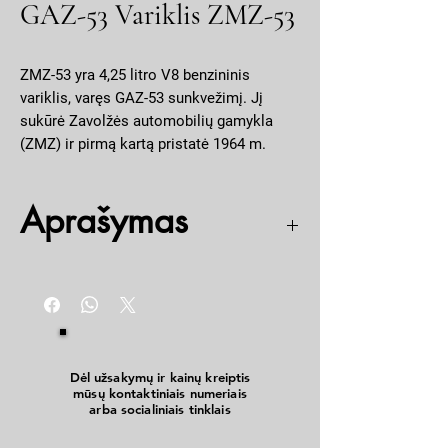
GAZ-53 Variklis ZMZ-53
ZMZ-53 yra 4,25 litro V8 benzininis
variklis, varęs GAZ-53 sunkvežimį. Jį
sukūrė Zavolžės automobilių gamykla
(ZMZ) ir pirmą kartą pristatė 1964 m.
Variklis buvo modifikuota GAZ-13 „Čaika“
automobilyje naudoto variklio versija, su
Aprašymas
sumažintu suspaudimo laipsniu ir
mažesniu karbiuratoriumi. Jis išvystė 120
AG (89 kW) esant 3200 aps./min., todėl
4.3L ZMZ-53 V8
GAZ-53 maksimalus greitis siekė 90
Kariškas
km/h.
Naujas
Stumoklių diam:100mm (ne 92mm diametras)
Be sankabos
Dėl užsakymų ir kainų kreiptis
mūsų kontaktiniais numeriais
arba socialiniais tinklais