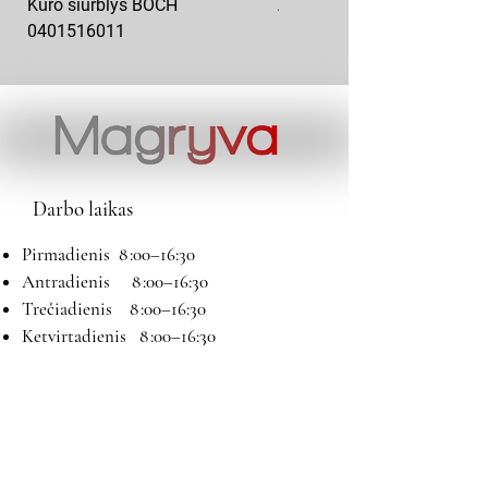
Kuro siurblys BOCH
Aukšto slėgio kuro siurblys
0401516011
10x10-03
Darbo laikas
Pirmadienis 8 :00–16:30
Antradienis 8 :00–16:30
Trečiadienis 8 :00–16:30
Ketvirtadienis 8 :00–16:30
Penktadienis 8 :00–16:30
Šeštadienis 9:00–13:00
Sekmadienis Nedirbame