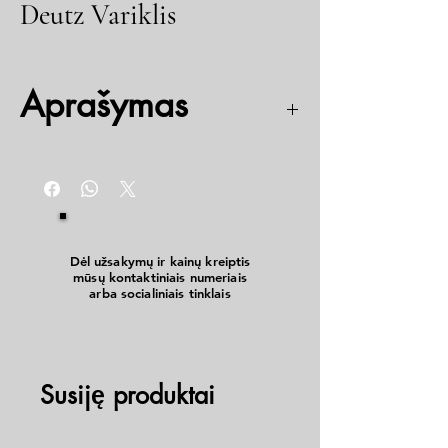
Deutz Variklis
Aprašymas
Dyzelis, oru aušinamas, naudotas (T-40 prototipas)
Dėl užsakymų ir kainų kreiptis
mūsų kontaktiniais numeriais
arba socialiniais tinklais
Susiję produktai