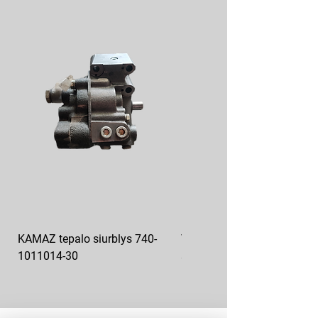
KAMAZ tepalo siurblys 740-
VAZ pečiuko ventiliatoriaus
1011014-30
sparnuotė 2108-8101130