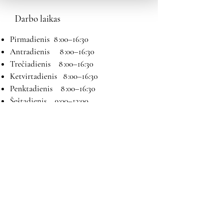
Darbo laikas
Pirmadienis 8 :00–16:30
Antradienis 8 :00–16:30
Trečiadienis 8 :00–16:30
Ketvirtadienis 8 :00–16:30
Penktadienis 8 :00–16:30
Šeštadienis 9:00–13:00
Sekmadienis Nedirbame
Kontaktai
El paštas:
magryva@magryva.lt
Adresas: Pramonės g. 9b. Šiauliai
Tel:
(0-41) 540733