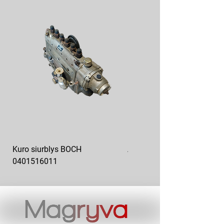
Kuro siurblys BOCH
Aukšto slėgio kuro siurblys
0401516011
10x10-03