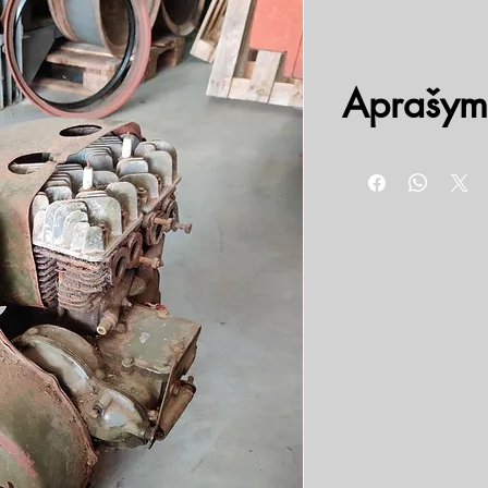
Aprašym
UD-2 variklis – staciona
pagamintas Uljanovsko 
Pagrindinės UD-2 varikli
Tipas: Keturtaktis, o
Cilindrai: Dviejų cil
Galia: Iš pradžių buv
Paskirtis: Sukurta į
generatorių, siurblių