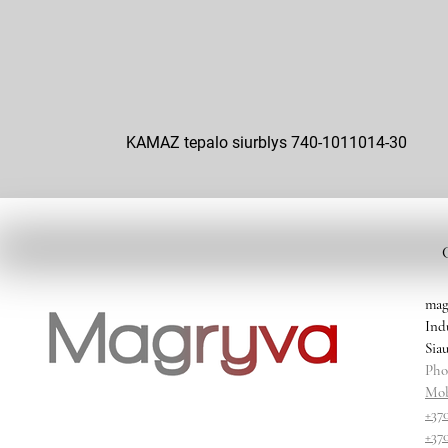
KAMAZ tepalo siurblys 740-1011014-30
mag
Ind
Siau
Pho
Mob
+37
+37