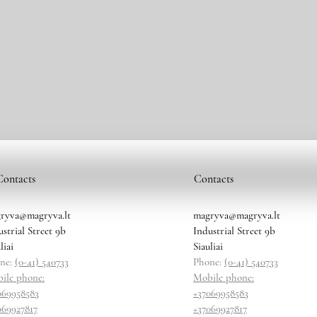
Contacts
Contacts
ryva@magryva.lt
magryva@magryva.lt
ustrial Street 9b
Industrial Street 9b
liai
Siauliai
ne:
(0-41) 540733
Phone:
(0-41) 540733
ile phone:
Mobile phone:
069958583
+37069958583
069927817
+37069927817