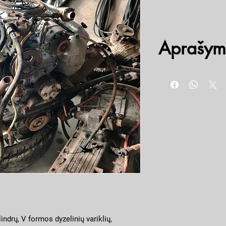
Aprašym
6 cilindrų, V tipo dyzelin
litro
Kariškas,
Naudotas
Patikrintas
Labai geros kokybės
Pilnos komplektacij
indrų, V formos dyzelinių variklių,