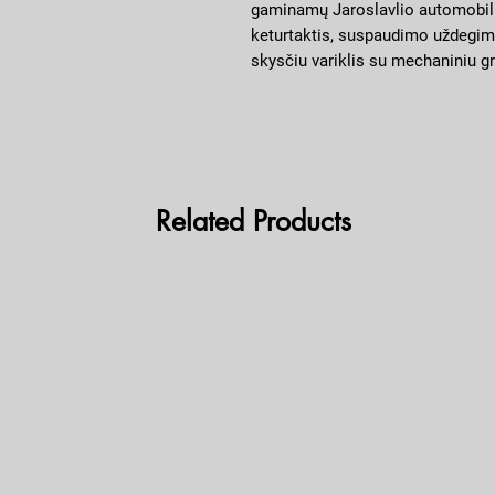
gaminamų Jaroslavlio automobili
keturtaktis, suspaudimo uždegim
skysčiu variklis su mechaniniu g
buvo sukurtas naudoti sunkvežimy
įvairiose kitose transporto priem
Naudojamas įvairiuose automobi
5551 ir MAZ-54331.
Related Products