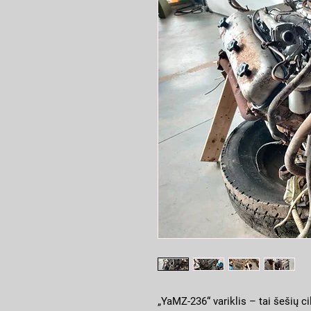
„YaMZ-236“ variklis – tai šešių cil