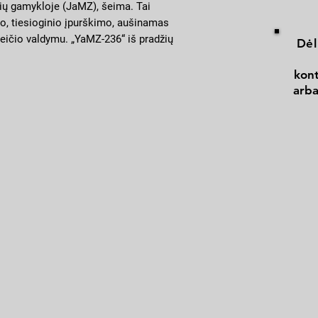
ų gamykloje (JaMZ), šeima. Tai
o, tiesioginio įpurškimo, aušinamas
reičio valdymu. „YaMZ-236“ iš pradžių
Dėl
je MAZ-200, o vėliau buvo pritaikytas
onėse ir įrangoje.
kont
liuose, tokiuose kaip MAZ-53371, MAZ-
arba