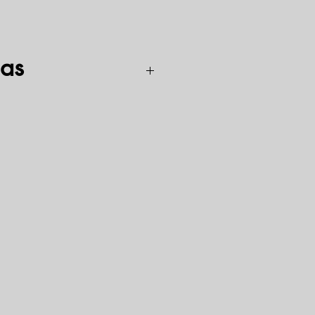
as
is variklis, kurio darbinis tūris yra 11,15
os