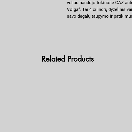
vėliau naudojo tokiuose GAZ aut
Volga“. Tai 4 cilindrų dyzelinis 
savo degalų taupymo ir patikimum
siūlomas „Euro-2“ ir „Euro-3“ ver
katalizatoriaus ir išmetamųjų du
nebuvimas.
Related Products