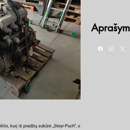
Aprašym
2,1 litro dyzelinis varikl
Naudotas, veikiantis
iklis, kurį iš pradžių sukūrė „Steyr-Puch“, o