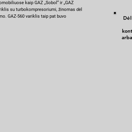
omobiliuose kaip GAZ „Sobol“ ir „GAZ
variklis su turbokompresoriumi, žinomas dėl
o. GAZ-560 variklis taip pat buvo
Dėl
sijose, o pagrindinis skirtumas buvo
jų recirkuliacijos sistemos buvimas arba
kont
arba