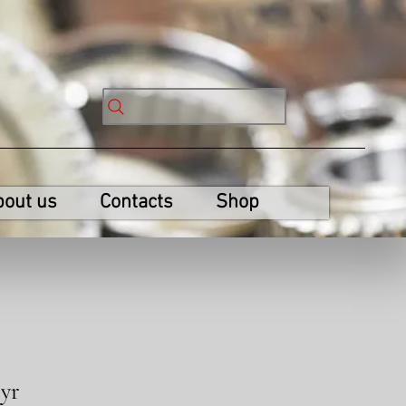
bout us
Contacts
Shop
yr