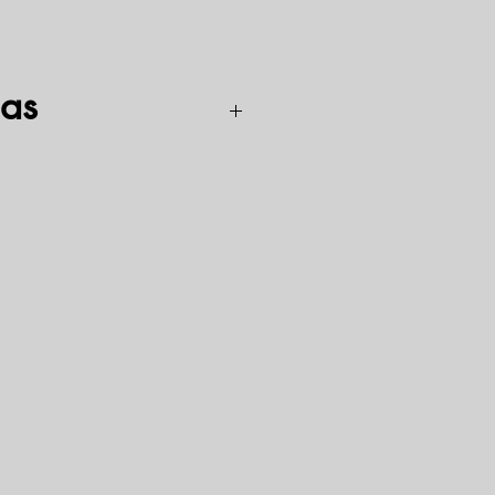
as
is 63kw