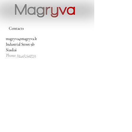
Contacts
magryva@magryva.lt
Industrial Street 9b
Siauliai
Phone:
(0-41) 540733
Mobile phone:
+37069958583
+37069927817
+37068526484
Contacts
magryva@magryva.lt
Industrial Street 9b
Siauliai