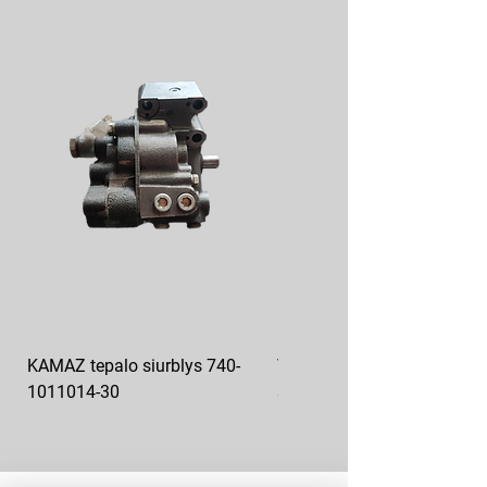
KAMAZ tepalo siurblys 740-
VAZ pečiuko ventiliatoriaus
1011014-30
sparnuotė 2108-8101130