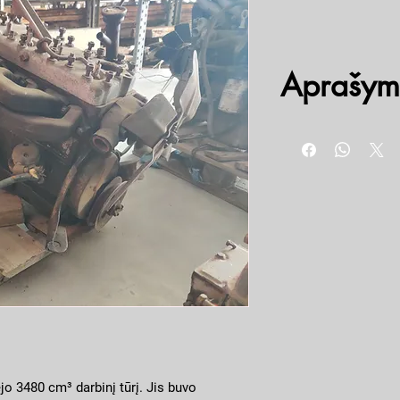
Aprašym
6 cilindrų, 3,5 litro darb
70 arklio galių (52 kW)
Naudotas, veikiantis
ėjo 3480 cm³ darbinį tūrį. Jis buvo