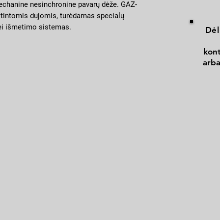
chanine nesinchronine pavarų dėže. GAZ-
ystintomis dujomis, turėdamas specialų
ei išmetimo sistemas.
Dėl
kont
arba