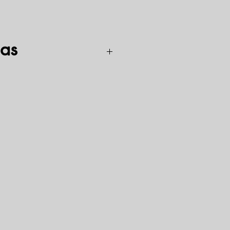
as
inio tūrio benzininis variklis, išvystantis