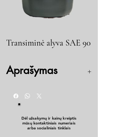
Transiminė alyva SAE 90
Aprašymas
SAE 90, API GL-2 (analogiška TEP-15)
Dėl užsakymų ir kainų kreiptis
mūsų kontaktiniais numeriais
arba socialiniais tinklais