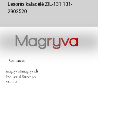
Lesorės kaladėlė ZIL-131 131-
Variklio pagalvė kairė MAZ
2902520
6422-1001043
Contacts
magryva@magryva.lt
Industrial Street 9b
Siauliai
Phone:
(0-41) 540733
Mobile phone:
+37069958583
+37069927817
+37068526484