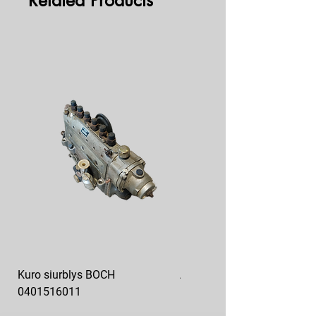
Related Products
Kuro siurblys BOCH
Aukšto slėgio kuro siurblys
0401516011
10x10-03