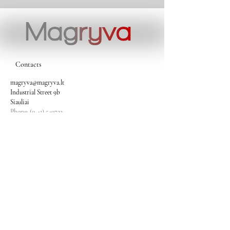
Contacts
magryva@magryva.lt
Industrial Street 9b
Siauliai
Phone:
(0-41) 540733
Mobile phone:
+37069958583
+37069927817
+37068526484
Contacts
magryva@magryva.lt