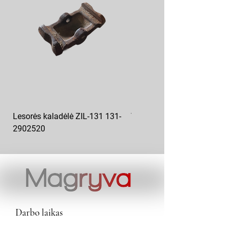
Lesorės kaladėlė ZIL-131 131-
Variklio pagalvė kairė MAZ
2902520
6422-1001043
Darbo laikas