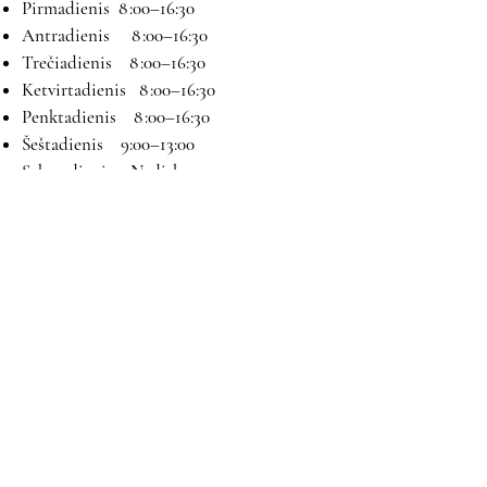
Pirmadienis 8 :00–16:30
Antradienis 8 :00–16:30
Trečiadienis 8 :00–16:30
Ketvirtadienis 8 :00–16:30
Penktadienis 8 :00–16:30
Šeštadienis 9:00–13:00
Sekmadienis Nedirbame
Kontaktai
El paštas:
magryva@magryva.lt
Adresas: Pramonės g. 9b. Šiauliai
Tel:
(0-41) 540733
Mob tel:
+37069958583
+37069927817