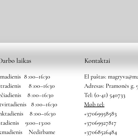
Darbo laikas
Kontaktai
rmadienis 8 :00–16:30
El paštas:
magryva@mag
tradienis 8 :00–16:30
Adresas: Pramonės g. 9
ečiadienis 8 :00–16:30
Tel: (0-41) 540733
tvirtadienis 8 :00–16:30
Mob tel:
nktadienis 8 :00–16:30
+37069958583
štadienis 9:00–13:00
+37069927817
kmadienis Nedirbame
+37068526484