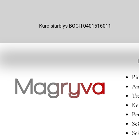
Kuro siurblys BOCH 0401516011
Pi
An
Tr
Ke
Pe
Še
Se