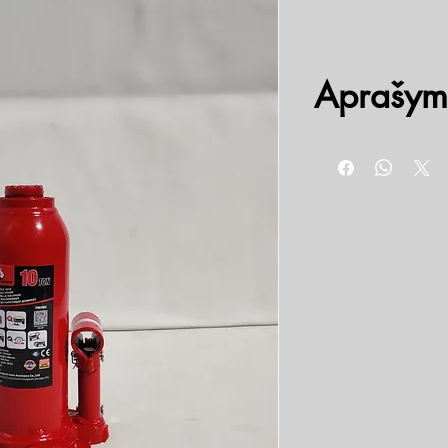
Aprašym
Gamintojas:
Torin Big Red
Maksimali keliamoji 
Kėlimo aukštis apie
Tvirta įrenginio kon
Tikslus aukščio regu
Švelnus nuleidimas 
Dviejų dalių kėlimo 
Apsauginis vožtuvas
Turi CE sertifikatą