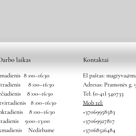
Darbo laikas
Kontaktai
rmadienis 8 :00–16:30
El paštas:
magryva@mag
tradienis 8 :00–16:30
Adresas: Pramonės g. 9
ečiadienis 8 :00–16:30
Tel: (0-41) 540733
tvirtadienis 8 :00–16:30
Mob tel:
nktadienis 8 :00–16:30
+37069958583
štadienis 9:00–13:00
+37069927817
kmadienis Nedirbame
+37068526484