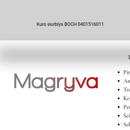
Kuro siurblys BOCH 0401516011
Pi
An
Tr
Ke
Pe
Še
Se