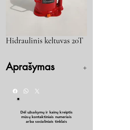
Hidraulinis keltuvas 20T
Aprašymas
Gamintojas Torin Big Red
Kaksimali keliamoji galia iki 20 000 kg
Kėlimo aukštis apie 235 - 440 mm
Tvirta įrenginio konstrukcija
Tikslus aukščio reguliavimas dėl išsukamo
veleno
Dėl užsakymų ir kainų kreiptis
mūsų kontaktiniais numeriais
Švelnus nuleidimas naudojant atleidimo
arba socialiniais tinklais
vožtuvą