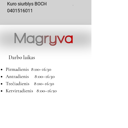
Kuro siurblys BOCH
Aukšto slėgio kuro siurblys
0401516011
10x10-03
Darbo laikas
Pirmadienis 8 :00–16:30
Antradienis 8 :00–16:30
Trečiadienis 8 :00–16:30
Ketvirtadienis 8 :00–16:30
Penktadienis 8 :00–16:30
Šeštadienis 9:00–13:00
Sekmadienis Nedirbame