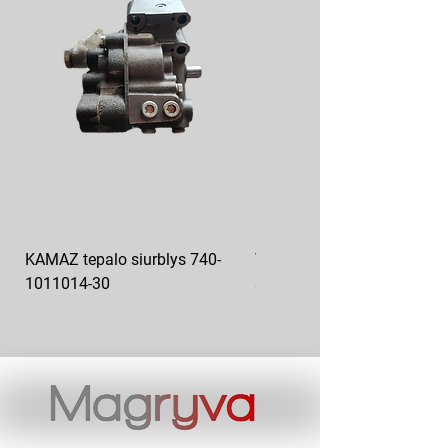
KAMAZ tepalo siurblys 740-
VAZ pečiuko ventiliatoriaus
1011014-30
sparnuotė 2108-8101130