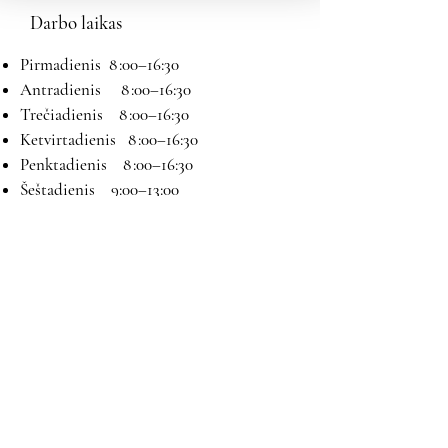
Darbo laikas
Pirmadienis 8 :00–16:30
Antradienis 8 :00–16:30
Trečiadienis 8 :00–16:30
Ketvirtadienis 8 :00–16:30
Penktadienis 8 :00–16:30
Šeštadienis 9:00–13:00
Sekmadienis Nedirbame
Kontaktai
El paštas:
magryva@magryva.lt
Adresas: Pramonės g. 9b. Šiauliai
Tel:
(0-41) 540733
Mob tel: