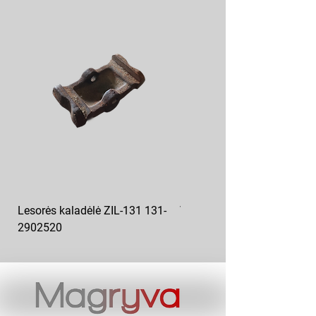
Lesorės kaladėlė ZIL-131 131-
Variklio pagalvė kairė MAZ
2902520
6422-1001043