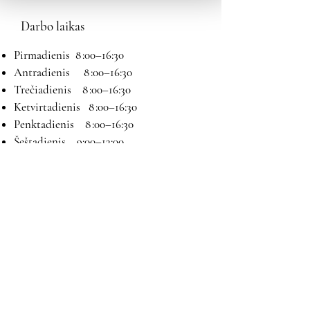
Darbo laikas
Pirmadienis 8 :00–16:30
Antradienis 8 :00–16:30
Trečiadienis 8 :00–16:30
Ketvirtadienis 8 :00–16:30
Penktadienis 8 :00–16:30
Šeštadienis 9:00–13:00
Sekmadienis Nedirbame
Kontaktai
El paštas:
magryva@magryva.lt
Adresas: Pramonės g. 9b. Šiauliai
Tel:
(0-41) 540733