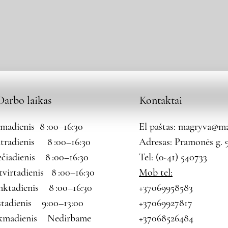
Darbo laikas
Kontaktai
rmadienis 8 :00–16:30
El paštas:
magryva@mag
tradienis 8 :00–16:30
Adresas: Pramonės g. 9
ečiadienis 8 :00–16:30
Tel: (0-41) 540733
tvirtadienis 8 :00–16:30
Mob tel:
nktadienis 8 :00–16:30
+37069958583
štadienis 9:00–13:00
+37069927817
kmadienis Nedirbame
+37068526484