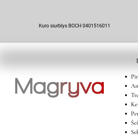
Kuro siurblys BOCH 0401516011
Pi
An
Tr
Ke
Pe
Še
Se