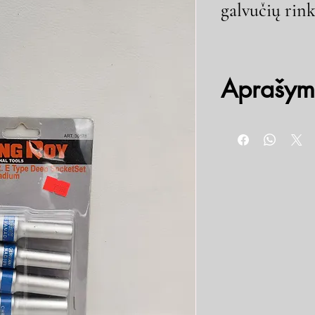
galvučių rink
Aprašym
4 vnt. 1/2" Galvutės prai
E10, E12, E14, E16