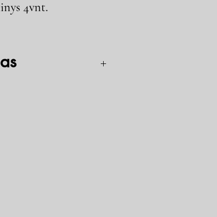
inys 4vnt.
as
lgintos