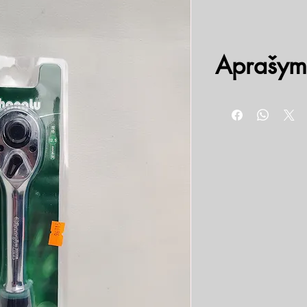
Aprašym
72 dantukų
L= 260 mm
Grūdintas, kaltinis CR-