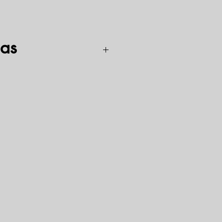
as
V plienas