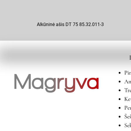
Alkūninė ašis DT 75 85.32.011-3
Pi
An
Tr
Ke
Pe
Še
Se