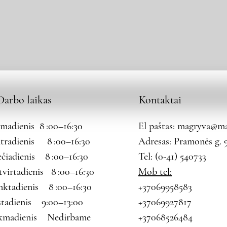
Darbo laikas
Kontaktai
rmadienis 8 :00–16:30
El paštas:
magryva@mag
tradienis 8 :00–16:30
Adresas: Pramonės g. 9
ečiadienis 8 :00–16:30
Tel: (0-41) 540733
tvirtadienis 8 :00–16:30
Mob tel:
nktadienis 8 :00–16:30
+37069958583
štadienis 9:00–13:00
+37069927817
kmadienis Nedirbame
+37068526484