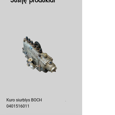
Susiję produktai
Kuro siurblys BOCH
Aukšto slėgio kuro siurblys
0401516011
10x10-03