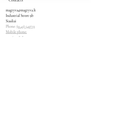
Contacts
magryva@magryva.lt
Industrial Street 9b
Siauliai
Phone:
(0-41) 540733
Mobile phone:
+37069958583
+37069927817
+37068526484
Contacts
magryva@magryva.lt
Industrial Street 9b
Siauliai
Phone:
(0-41) 540733
Mobile phone:
+37069958583
+37069927817
+37068526484