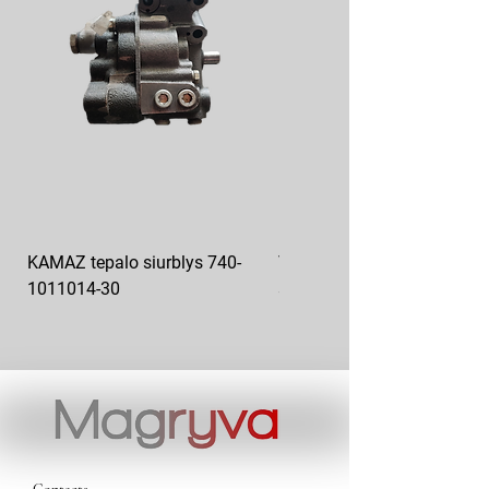
KAMAZ tepalo siurblys 740-
VAZ pečiuko ventiliatoriaus
1011014-30
sparnuotė 2108-8101130