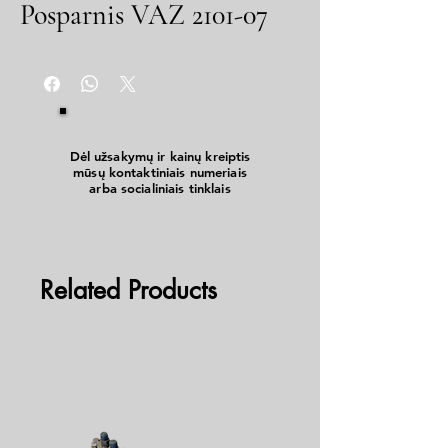
Posparnis VAZ 2101-07
Dėl užsakymų ir kainų kreiptis
mūsų kontaktiniais numeriais
arba socialiniais tinklais
Related Products