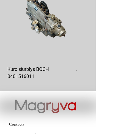
Kuro siurblys BOCH
Aukšto slėgio kuro siurblys
0401516011
10x10-03
Contacts