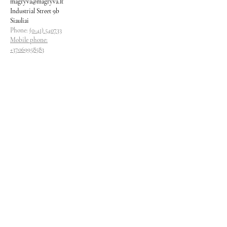
magryva@magryva.lt
Industrial Street 9b
Siauliai
Phone:
(0-41) 540733
Mobile phone:
+37069958583
+37069927817
+37068526484
Contacts
magryva@magryva.lt
Industrial Street 9b
Siauliai
Phone:
(0-41) 540733
Mobile phone:
+37069958583
+37069927817
+37068526484