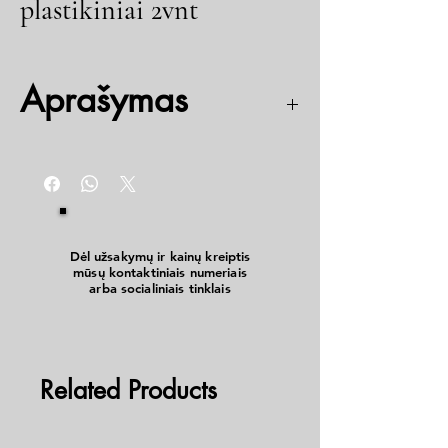
plastikiniai 2vnt
Aprašymas
Sparnas priek. 155966 R14, 223x290x340, plast., 2
dalys, ALKO
Dėl užsakymų ir kainų kreiptis
mūsų kontaktiniais numeriais
arba socialiniais tinklais
Related Products