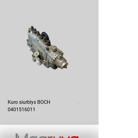
Kuro siurblys BOCH
Aukšto slėgio kuro siurblys
0401516011
10x10-03