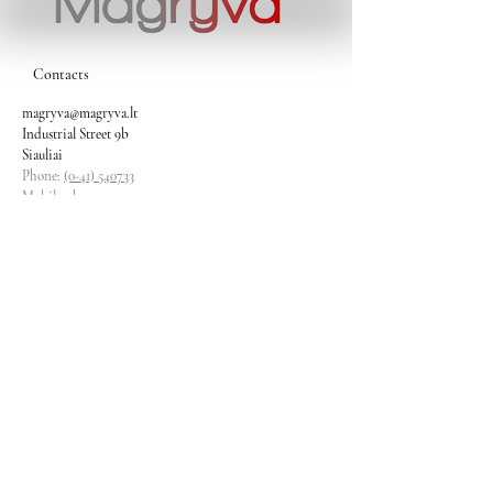
Contacts
magryva@magryva.lt
Industrial Street 9b
Siauliai
Phone:
(0-41) 540733
Mobile phone:
+37069958583
+37069927817
+37068526484
Contacts
magryva@magryva.lt
Industrial Street 9b
Siauliai
Phone:
(0-41) 540733