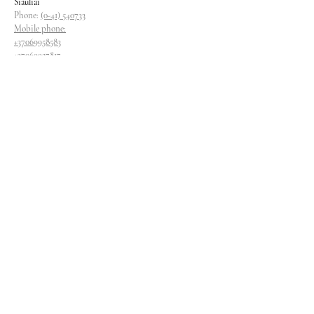
Siauliai
Phone:
(0-41) 540733
Mobile phone:
+37069958583
+37069927817
+37068526484
Contacts
magryva@magryva.lt
Industrial Street 9b
Siauliai
Phone:
(0-41) 540733
Mobile phone:
+37069958583
+37069927817
+37068526484
Follow us