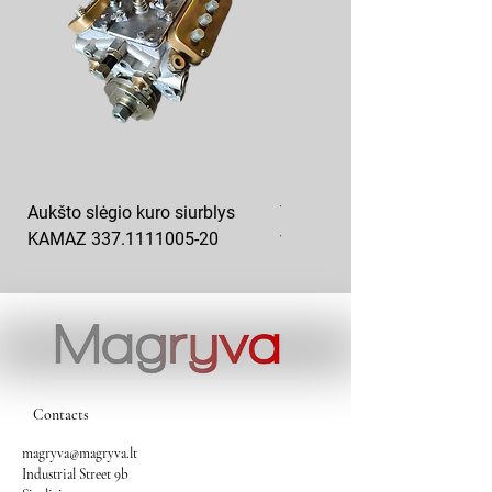
Aukšto slėgio kuro siurblys
T-150 kuro filtras smulkaus
KAMAZ 337.1111005-20
valymo FT-150
Contacts
magryva@magryva.lt
Industrial Street 9b