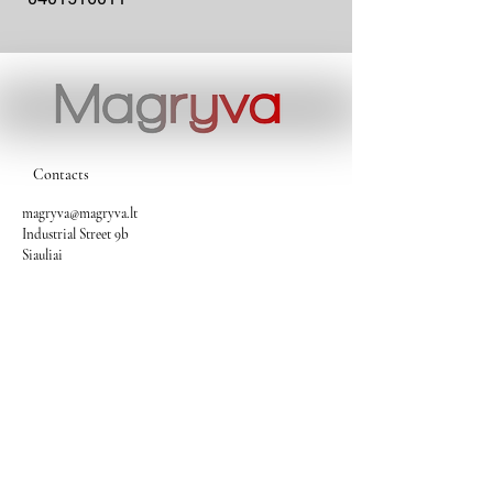
Contacts
magryva@magryva.lt
Industrial Street 9b
Siauliai
Phone:
(0-41) 540733
Mobile phone:
+37069958583
+37069927817
+37068526484
Contacts