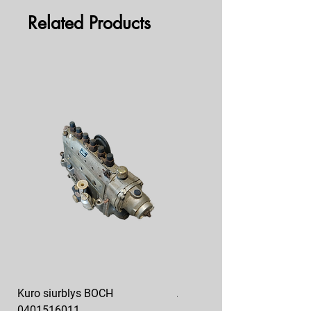
Related Products
Kuro siurblys BOCH
Aukšto slėgio kuro siurblys
0401516011
10x10-03