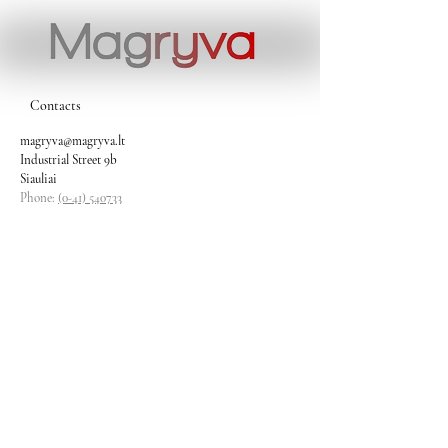
Contacts
magryva@magryva.lt
Industrial Street 9b
Siauliai
Phone:
(0-41) 540733
Mobile phone:
+37069958583
+37069927817
+37068526484
Contacts
magryva@magryva.lt
Industrial Street 9b