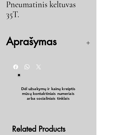
Pneumatinis keltuvas
35T.
Aprašymas
maksimalus kėlimas: 35 tonos
minimalus kėlimo aukštis: 257 + 20 mm
maksymalus kėlimo aukštis: 527 + 100 mm
darbinis slėgis: 7,5 - 8,5 bar
oro jungtis 1/4"
angalių dydis: 48 x 20, 48 x 60, 48 x 100, 68 x 25
Dėl užsakymų ir kainų kreiptis
mūsų kontaktiniais numeriais
mm
arba socialiniais tinklais
ratukai 2 vnt. 8"
Related Products