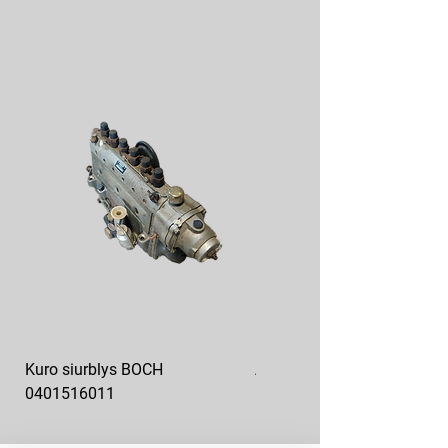
Kuro siurblys BOCH
Aukšto slėgio kuro siurblys
0401516011
10x10-03