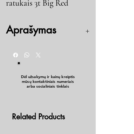
ratukais 3t Big Red
Aprašymas
Gamintojas: Torin Big Red
Keliamoji galia: 3 t
Min aukštis: 130 mm
Max aukštis: 465 mm
Svoris: 27.7 kg
Atitinka TUV, GS, CE standartus
Dėl užsakymų ir kainų kreiptis
mūsų kontaktiniais numeriais
arba socialiniais tinklais
Related Products