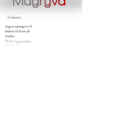
Contacts
magryva@magryva.lt
Industrial Street 9b
Siauliai
Phone:
(0-41) 540733
Mobile phone:
+37069958583
+37069927817
+37068526484
Contacts
magryva@magryva.lt
Industrial Street 9b
Siauliai
Phone:
(0-41) 540733