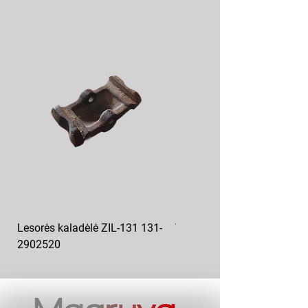
Lesorės kaladėlė ZIL-131 131-
Variklio pagalvė kairė MAZ
2902520
6422-1001043