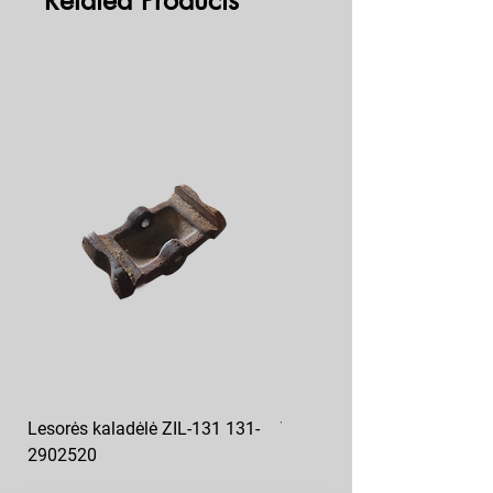
Related Products
Lesorės kaladėlė ZIL-131 131-
Variklio pagalvė kairė MAZ
2902520
6422-1001043