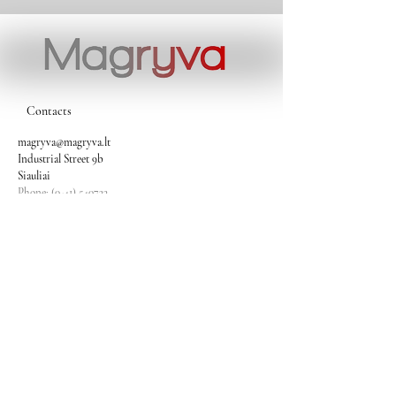
Contacts
magryva@magryva.lt
Industrial Street 9b
Siauliai
Phone:
(0-41) 540733
Mobile phone:
+37069958583
+37069927817
+37068526484
Contacts
magryva@magryva.lt