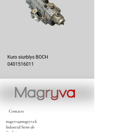
Kuro siurblys BOCH
Aukšto slėgio kuro siurblys
0401516011
10x10-03
Contacts
magryva@magryva.lt
Industrial Street 9b