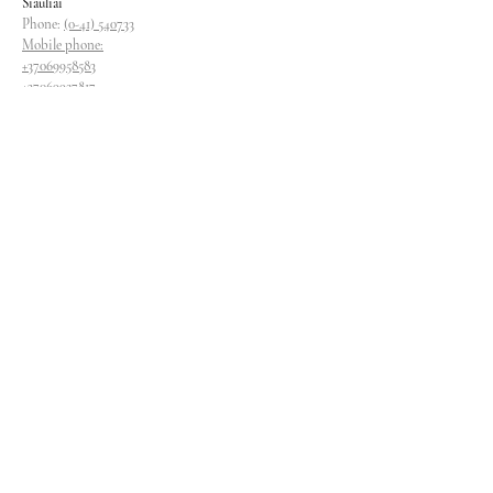
Siauliai
Phone:
(0-41) 540733
Mobile phone:
+37069958583
+37069927817
+37068526484
Contacts
magryva@magryva.lt
Industrial Street 9b
Siauliai
Phone:
(0-41) 540733
Mobile phone:
+37069958583
+37069927817
+37068526484
Follow us