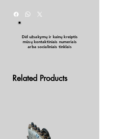
Dėl užsakymų ir kainų kreiptis
mūsų kontaktiniais numeriais
arba socialiniais tinklais
Related Products