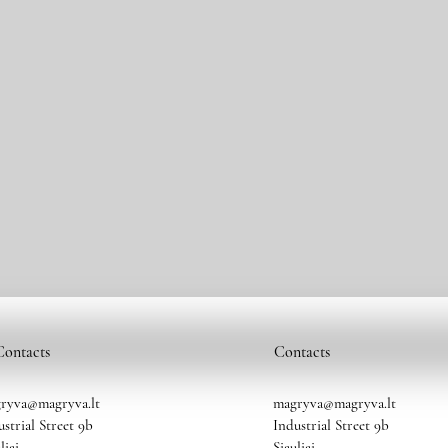
Contacts
Contacts
ryva@magryva.lt
magryva@magryva.lt
ustrial Street 9b
Industrial Street 9b
liai
Siauliai