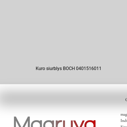
Kuro siurblys BOCH 0401516011
mag
Ind
Siau