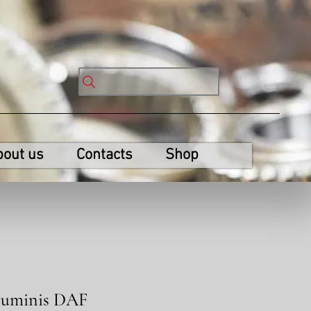
bout us
Contacts
Shop
 guminis DAF