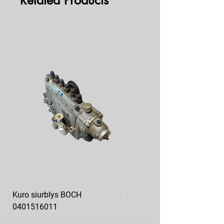
Related Products
Kuro siurblys BOCH
Aukšto slėgio kuro siurblys
0401516011
10x10-03