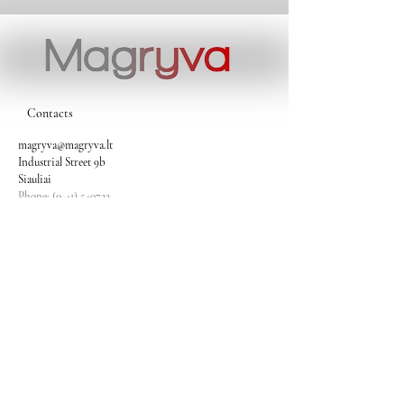
Contacts
magryva@magryva.lt
Industrial Street 9b
Siauliai
Phone:
(0-41) 540733
Mobile phone:
+37069958583
+37069927817
+37068526484
Contacts
magryva@magryva.lt