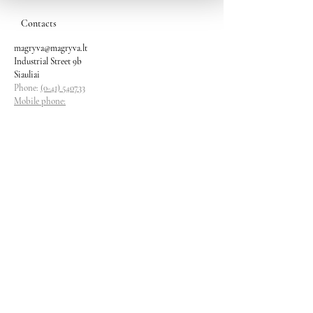
Contacts
magryva@magryva.lt
Industrial Street 9b
Siauliai
Phone:
(0-41) 540733
Mobile phone:
+37069958583
+37069927817
+37068526484
Contacts
magryva@magryva.lt
Industrial Street 9b
Siauliai
Phone:
(0-41) 540733
Mobile phone:
+37069958583