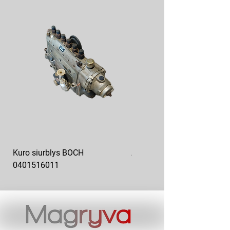
Kuro siurblys BOCH
Aukšto slėgio kuro siurblys
0401516011
10x10-03