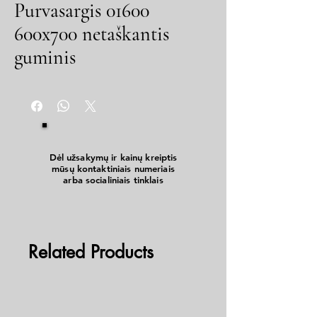
Purvasargis 01600
600x700 netaškantis
guminis
Dėl užsakymų ir kainų kreiptis
mūsų kontaktiniais numeriais
arba socialiniais tinklais
Related Products