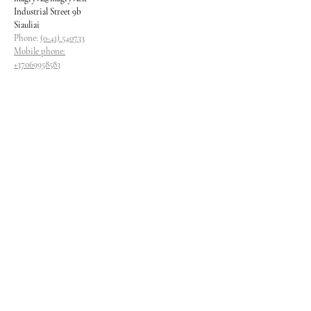
Industrial Street 9b
Siauliai
Phone:
(0-41) 540733
Mobile phone:
+37069958583
+37069927817
+37068526484
Contacts
magryva@magryva.lt
Industrial Street 9b
Siauliai
Phone:
(0-41) 540733
Mobile phone:
+37069958583
+37069927817
+37068526484