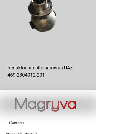
Reduktorinio tilto šarnyras UAZ
YAZ 452 469 posūkio kumš
469-2304012-201
korpusas 452-2304041
Contacts
magryva@magryva.lt