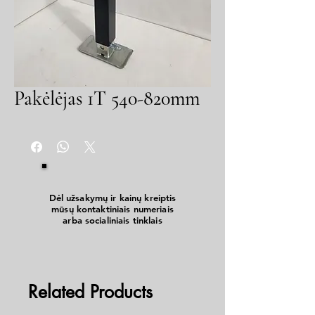
Pakėlėjas 1T 540-820mm
Dėl užsakymų ir kainų kreiptis
mūsų kontaktiniais numeriais
arba socialiniais tinklais
Related Products