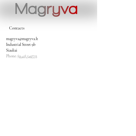
Contacts
magryva@magryva.lt
Industrial Street 9b
Siauliai
Phone:
(0-41) 540733
Mobile phone:
+37069958583
+37069927817
+37068526484
Contacts
magryva@magryva.lt
Industrial Street 9b
Siauliai