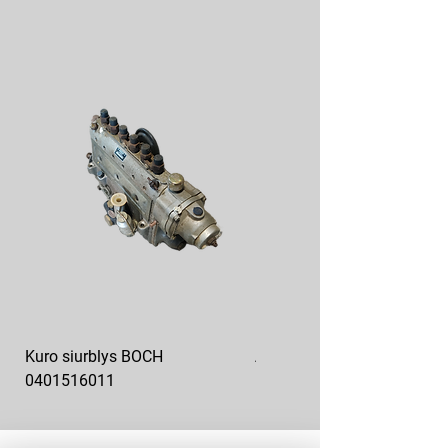
Kuro siurblys BOCH
Aukšto slėgio kuro siurblys
0401516011
10x10-03