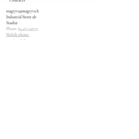
Contacts
magryva@magryva.lt
Industrial Street 9b
Siauliai
Phone:
(0-41) 540733
Mobile phone:
+37069958583
+37069927817
+37068526484
Contacts
magryva@magryva.lt
Industrial Street 9b
Siauliai
Phone:
(0-41) 540733
Mobile phone:
+37069958583
+37069927817
+37068526484