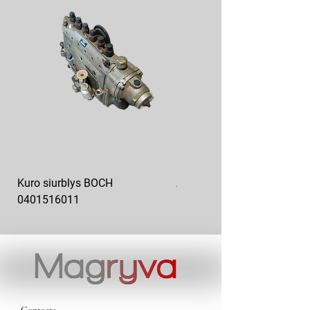
Kuro siurblys BOCH
Aukšto slėgio kuro siurblys
0401516011
10x10-03