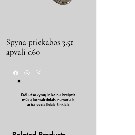
Spyna priekabos 3.5t
apvali d60
Dėl užsakymų ir kainų kreiptis
mūsų kontaktiniais numeriais
arba socialiniais tinklais