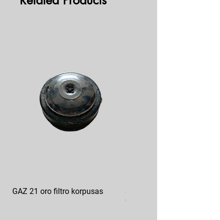
Related Products
GAZ 21 oro filtro korpusas
Sankabos diskas FORD F3
7550-K