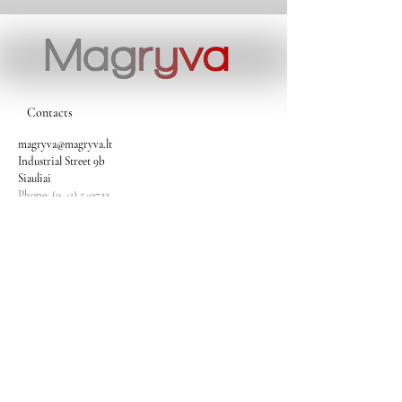
Contacts
magryva@magryva.lt
Industrial Street 9b
Siauliai
Phone:
(0-41) 540733
Mobile phone:
+37069958583
+37069927817
+37068526484
Contacts
magryva@magryva.lt